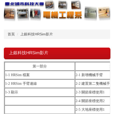
跳
到
主
要
內
容
首頁
上銀科技HRSim影片
區
上銀科技HRSim影片
第一部分
第
1-1 HRSim 檔案
2-1 新增機械手臂
1-2 HRSim 手臂連線
2-2 建置第二隻機械手臂
1-3 顯示
2-3 關節座標使用1
2-4 關節座標使用2
2-5 大地座標使用1