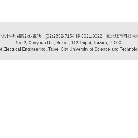
區學園路2號‧電話：(02)2892-7154 轉 8021,8022‧ 臺北城市科
No. 2, Xueyuan Rd., Beitou, 112 Taipei, Taiwan, R.O.C.
Electrical Engineering, Taipei City University of Science and Technol