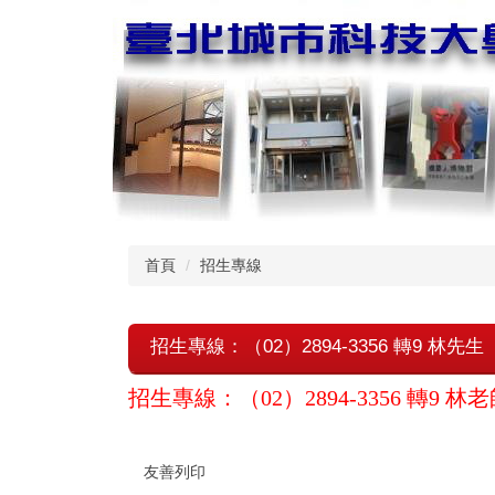
跳
到
主
要
內
容
區
首頁
招生專線
招生專線：（02）2894-3356 轉9 林先生
招生專線：（02）2894-3356 轉9 林老師(0
友善列印