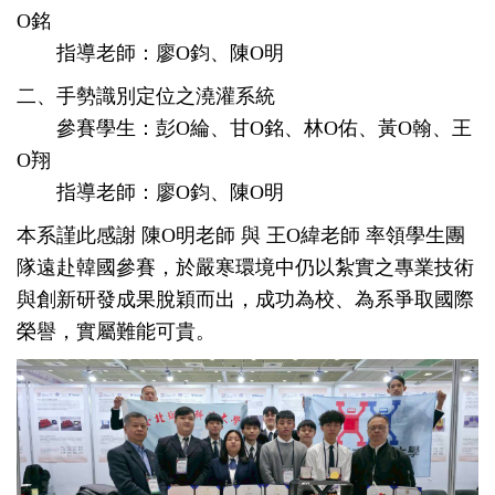
O銘
指導老師：廖O鈞、陳O明
二、手勢識別定位之澆灌系統
參賽學生：彭O綸、甘O銘、林O佑、黃O翰、王
O翔
指導老師：廖O鈞、陳O明
本系謹此感謝 陳O明老師 與 王O緯老師 率領學生團
隊遠赴韓國參賽，於嚴寒環境中仍以紮實之專業技術
與創新研發成果脫穎而出，成功為校、為系爭取國際
榮譽，實屬難能可貴。