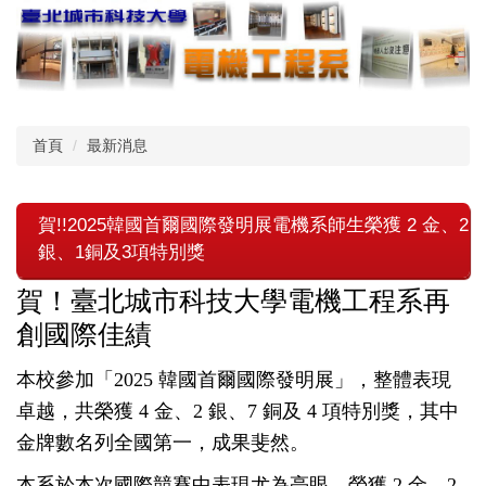
跳
到
主
要
內
容
首頁
最新消息
區
賀!!2025韓國首爾國際發明展電機系師生榮獲 2 金、2
銀、1銅及3項特別獎
賀！臺北城市科技大學電機工程系再
創國際佳績
本校參加「2025 韓國首爾國際發明展」，整體表現
卓越，共榮獲 4 金、2 銀、7 銅及 4 項特別獎，其中
金牌數名列全國第一，成果斐然。
本系於本次國際競賽中表現尤為亮眼，榮獲 2 金、2