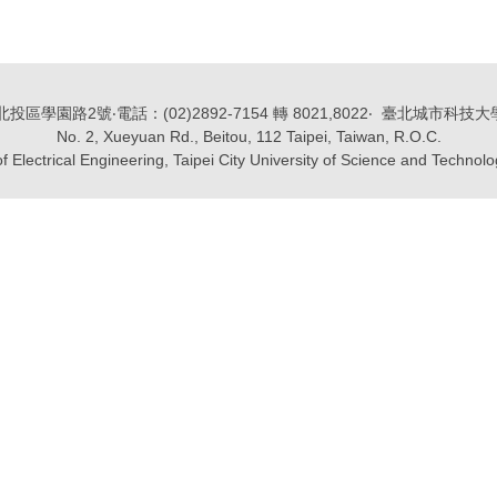
區學園路2號‧電話：(02)2892-7154 轉 8021,8022‧ 臺北城市科
No. 2, Xueyuan Rd., Beitou, 112 Taipei, Taiwan, R.O.C.
Electrical Engineering, Taipei City University of Science and Technol