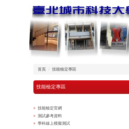
跳
到
主
要
內
容
區
首頁
技能檢定專區
技能檢定專區
技能檢定官網
測試參考資料
學科線上模擬測試